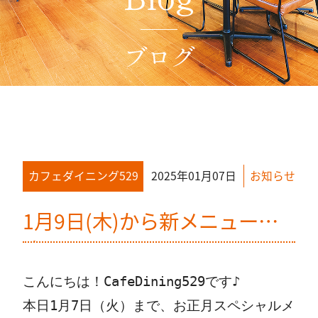
店舗情報
アクセス
ブログ
048-871-8529
2025年01月07日
カフェダイニング529
お知らせ
（代表）
1月9日(木)から新メニューで
す！
こんにちは！CafeDining529です♪
本日1月7日（火）まで、お正月スペシャルメ