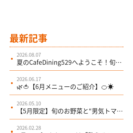
最新記事
2026.08.07
夏のCafeDining529へようこそ！旬の
野菜を楽しむランチと、桃のごほうび
パフェ
2026.06.17
🌿🍅【6月メニューのご紹介】🍊☀️
2026.05.10
【5月限定】旬のお野菜と“男気トマ
ト”が主役！旬を味わう5月へ。抹茶ス
イーツも登場！
2026.02.28