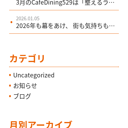
3月のCafeDining529は「整えるラン
チ・ときめくいちご・芯のあるトマ
ト」の3本柱
2026.01.05
2026年も幕をあけ、 街も気持ちも、
少しずつ日常モードへ。
カテゴリ
Uncategorized
お知らせ
ブログ
月別アーカイブ