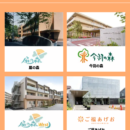
今羽の森
扇の森
ご福あげお