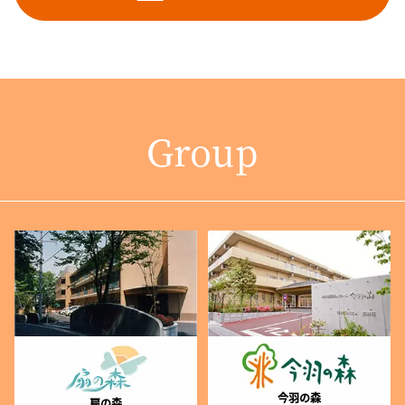
Group
今羽の森
扇の森