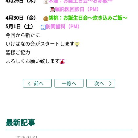
4月29日（木）
木蓮：お誕生日会～お赤飯～
嘱託医回診日（PM）
4月30日（金）
胡桃：お誕生日会～炊き込みご飯～
5月1日（土）
訪問歯科（PM）
今回から新たに
いけばなの会がスタートします
皆様ご協力
よろしくお願い致します
前へ
一覧へ
次へ
最新記事
2026.07.31