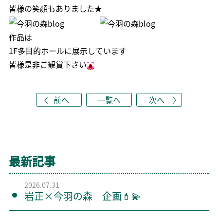
皆様の笑顔もありました★
作品は
1F多目的ホールに展示しています
皆様是非ご観賞下さい
前へ
一覧へ
次へ
最新記事
2026.07.31
岩正×今羽の森 企画💄💫