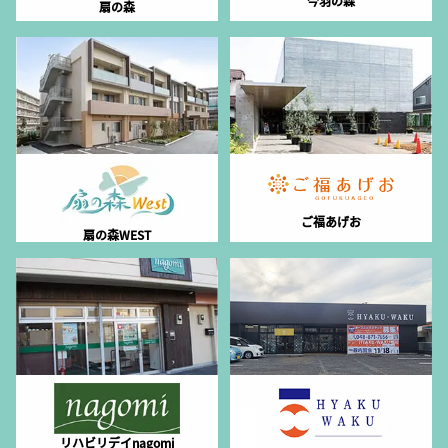
今羽の森
扇の森
ご福あげお
扇の森WEST
リハビリデイnagomi