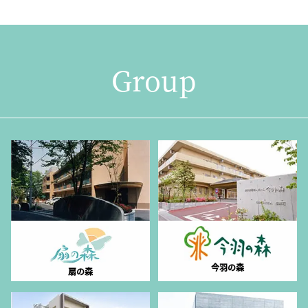
Group
今羽の森
扇の森