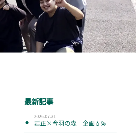
最新記事
2026.07.31
岩正×今羽の森 企画💄💫