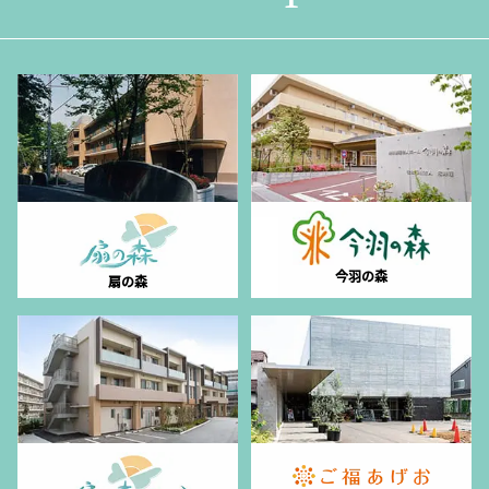
今羽の森
扇の森