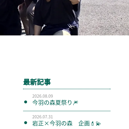
最新記事
2026.08.09
今羽の森夏祭り🎆
2026.07.31
岩正×今羽の森 企画💄💫