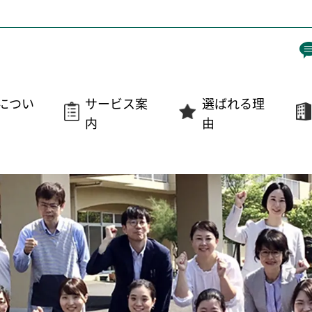
につい
サービス案
選ばれる理
内
由