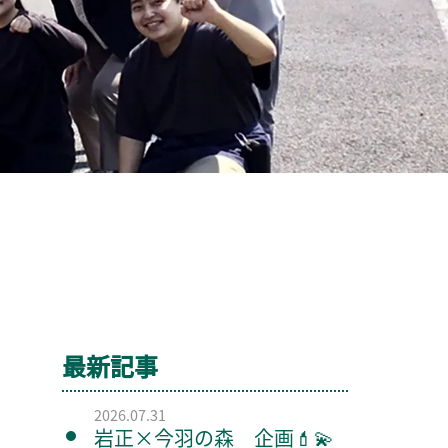
最新記事
2026.07.31
岩正×今羽の森 企画💄💫