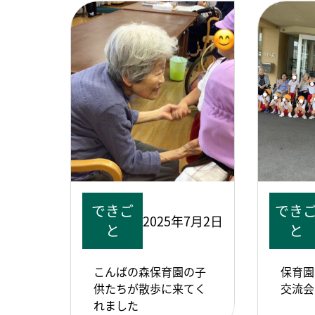
できご
でき
2025年7月2日
と
と
こんばの森保育園の子
保育園
供たちが散歩に来てく
交流会
れました