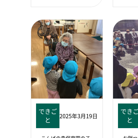
できご
でき
2025年3月19日
と
と