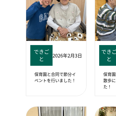
できご
でき
2026年2月3日
と
と
保育園と合同で節分イ
保育園
ベントを行いました！
散歩に
た！