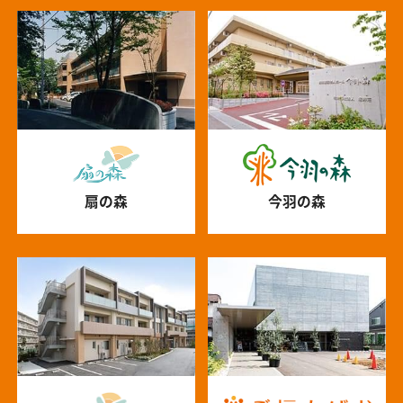
扇の森
今羽の森