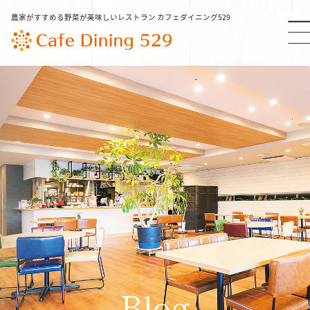
農家がすすめる野菜が美味しいレストラン カフェダイニング529
TOP
本日の529 おすすめメニュー
NEWS
コンセプト
定番メニュー
Blog