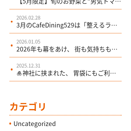
【5月限定】旬のお野菜と“男気トマ
ト”が主役！旬を味わう5月へ。抹茶ス
イーツも登場！
2026.02.28
3月のCafeDining529は「整えるラン
チ・ときめくいちご・芯のあるトマ
ト」の3本柱
2026.01.05
2026年も幕をあけ、 街も気持ちも、
少しずつ日常モードへ。
2025.12.31
🎍神社に挟まれた、 胃袋にもご利益
ある場所。529カフェです。
カテゴリ
Uncategorized