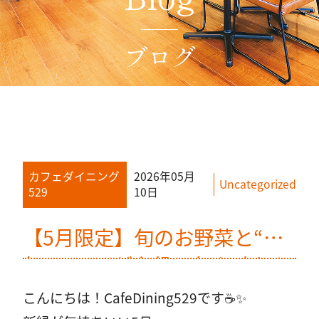
店舗情報
アクセス
ブログ
048-871-8529
カフェダイニング
2026年05月
Uncategorized
529
10日
（代表）
【5月限定】旬のお野菜と“男
気トマト”が主役！旬を味わう
5月へ。抹茶スイーツも登場！
こんにちは！CafeDining529です☕✨