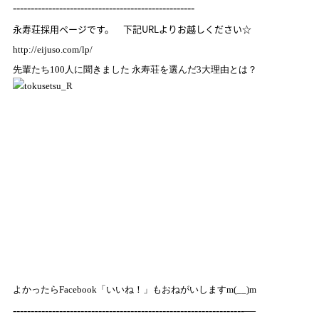
---------------------------------------------------
永寿荘採用ページです。 下記URLよりお越しください☆
http://eijuso.com/lp/
先輩たち100人に聞きました 永寿荘を選んだ3大理由とは？
よかったら
Facebook「いいね！」
もおねがいしますm(__)m
-----------------------------------------------------------------—