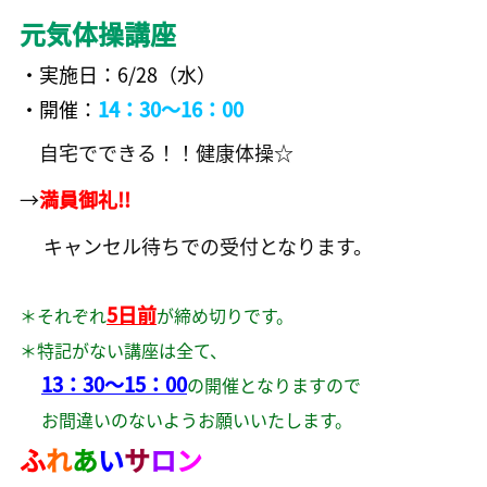
元気体操講座
・実施日：6/28（水）
・開催：
14：30～16：00
自宅でできる！！健康体操☆
→
満員御礼!!
キャンセル待ちでの受付となります。
5日前
＊それぞれ
が締め切りです。
＊特記がない講座は全て、
13：30～15：00
の開催となりますので
お間違いのないようお願いいたします。
ふ
れ
あ
い
サ
ロ
ン