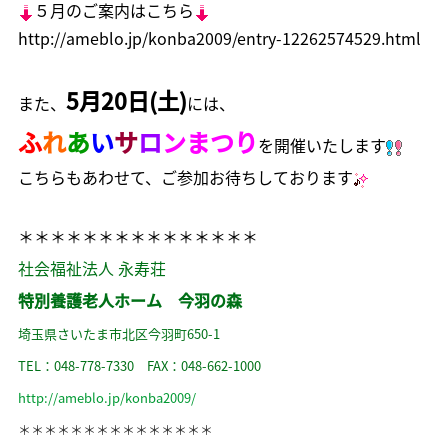
５月のご案内はこちら
http://ameblo.jp/konba2009/entry-12262574529.html
5
月
20
日(
土
)
また、
には、
ふ
れ
あ
い
サ
ロ
ン
ま
つ
り
を開催いたします
こちらもあわせて、ご参加お待ちしております
＊＊＊＊＊＊＊＊＊＊＊＊＊＊＊
社会福祉法人 永寿荘
特別養護老人ホーム 今羽の森
埼玉県さいたま市北区今羽町650-1
TEL：048-778-7330
FAX：048-662-1000
http://ameblo.jp/konba2009/
＊＊＊＊＊＊＊＊＊＊＊＊＊＊＊