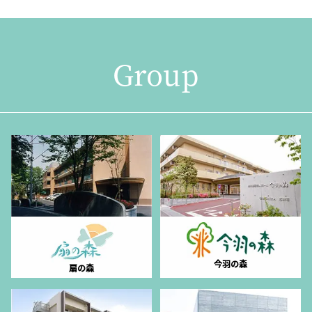
Group
今羽の森
扇の森