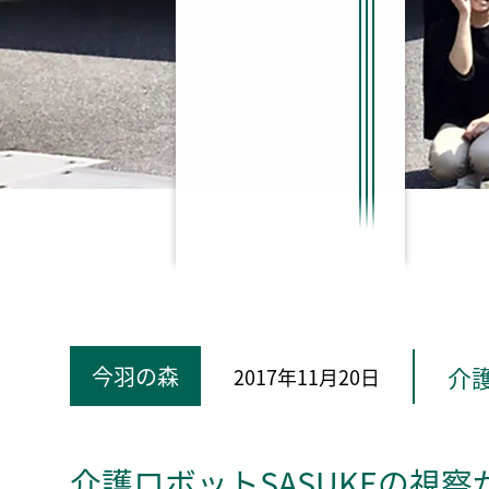
介
今羽の森
2017年11月20日
介護ロボットSASUKEの視