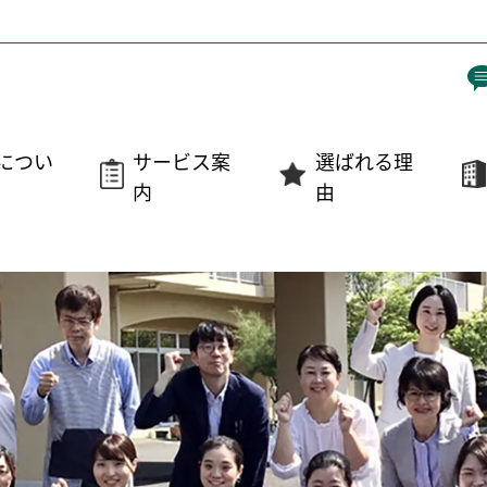
につい
サービス案
選ばれる理
内
由