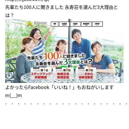
先輩たち100人に聞きました 永寿荘を選んだ3大理由と
は？
よかったら
Facebook「いいね！」
もおねがいします
m(__)m
- - - - - - - - - - - - - - - - - - - -