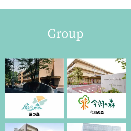
Group
今羽の森
扇の森