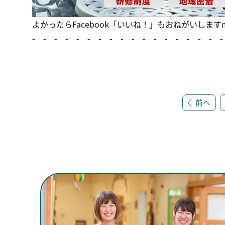
よかったら
Facebook「いいね！」
もおねがいしますm(
- - - - - - - - - - - - - - - - - -
前へ