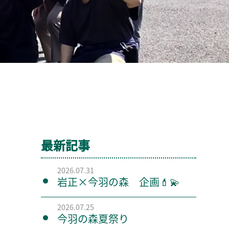
最新記事
2026.07.31
岩正×今羽の森 企画💄💫
2026.07.25
今羽の森夏祭り