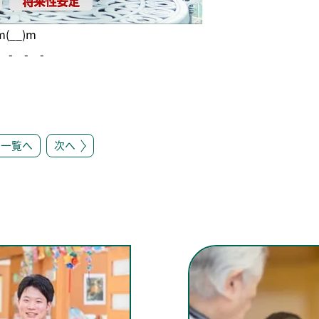
__)m
 - - -
一覧へ
次へ