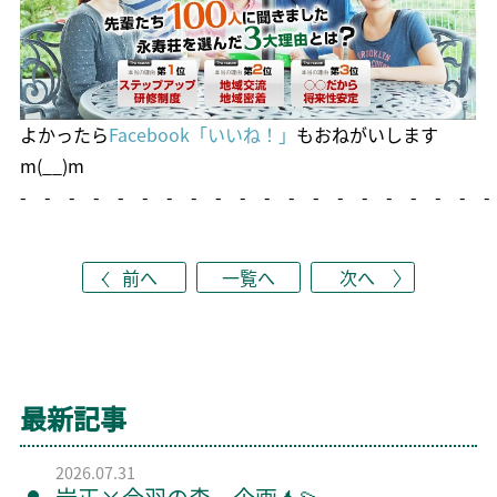
よかったら
Facebook「いいね！」
もおねがいします
m(__)m
- - - - - - - - - - - - - - - - - - - -
前へ
一覧へ
次へ
最新記事
2026.07.31