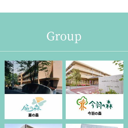
Group
今羽の森
扇の森