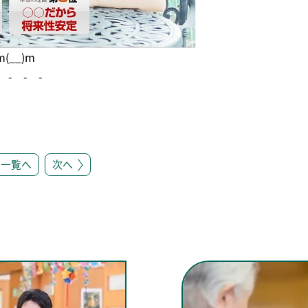
__)m
 - - -
一覧へ
次へ