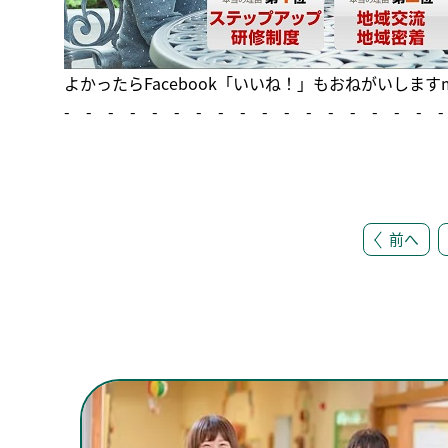
よかったら
Facebook「いいね！」
もおねがいしますm(
- - - - - - - - - - - - - - - - - -
前へ