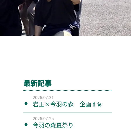
最新記事
2026.07.31
岩正×今羽の森 企画💄💫
2026.07.25
今羽の森夏祭り