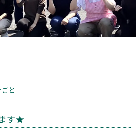
きごと
ます★