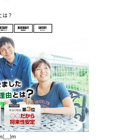
とは？
__)m