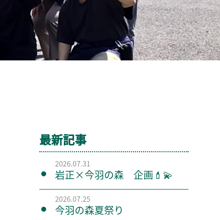
最新記事
2026.07.31
岩正×今羽の森 企画💄💫
2026.07.25
今羽の森夏祭り