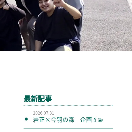
最新記事
2026.07.31
岩正×今羽の森 企画💄💫