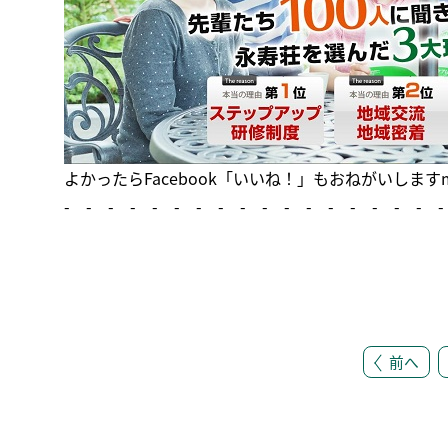
よかったら
Facebook「いいね！」
もおねがいしますm(
- - - - - - - - - - - - - - - - - -
前へ