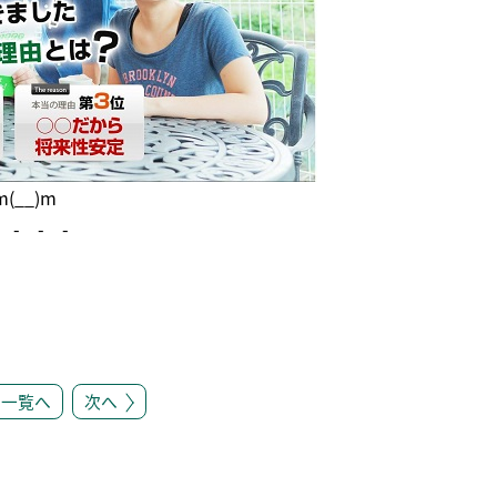
__)m
 - - -
一覧へ
次へ