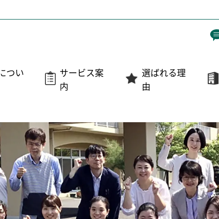
につい
サービス案
選ばれる理
内
由