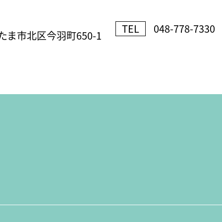
TEL
048-778-7330
ま市北区今羽町650-1