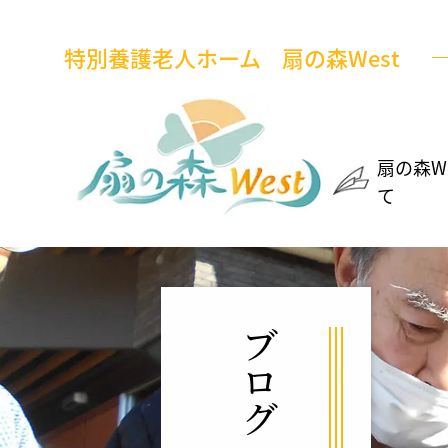
特別養護老人ホーム
扇の森West
扇の森W
て
ブログ