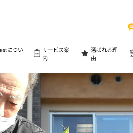
estについ
サービス案
選ばれる理
内
由