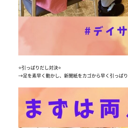
⭐️引っぱりだし対決⭐️
→足を素早く動かし、新聞紙をカゴから早く引っぱり