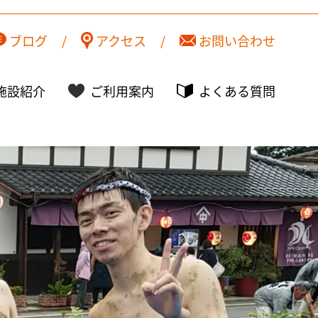
ブログ
/
アクセス
/
お問い合わせ
施設紹介
ご利用案内
よくある質問