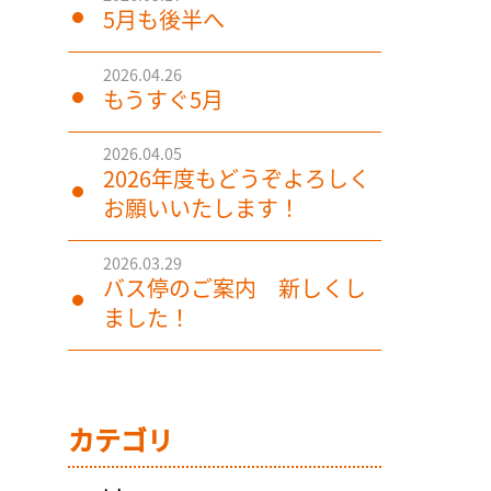
5月も後半へ
2026.04.26
もうすぐ5月
2026.04.05
2026年度もどうぞよろしく
お願いいたします！
2026.03.29
バス停のご案内 新しくし
ました！
カテゴリ