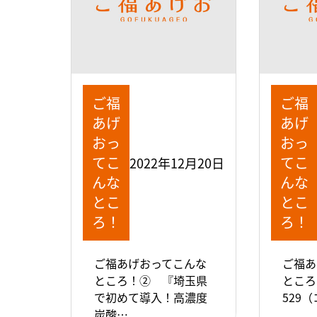
ご福
ご福
あげ
あげ
おっ
おっ
てこ
てこ
2022年12月20日
んな
んな
とこ
とこ
ろ！
ろ！
ご福あげおってこんな
ご福あ
ところ！② 『埼玉県
ところ！
で初めて導入！高濃度
529
炭酸…