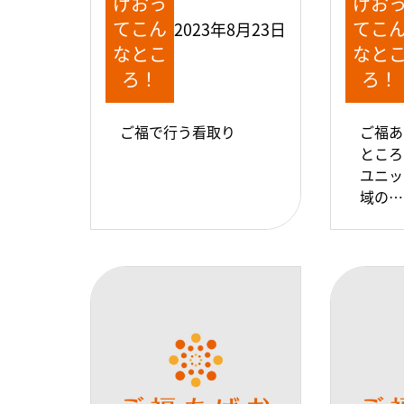
げおっ
げお
てこん
てこ
2023年8月23日
なとこ
なと
ろ！
ろ！
ご福で行う看取り
ご福あ
ところ
ユニッ
域の…