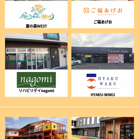
ご福あげお
扇の森WEST
リハビリデイnagomi
HYAKU-WAKU