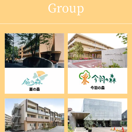
Group
今羽の森
扇の森