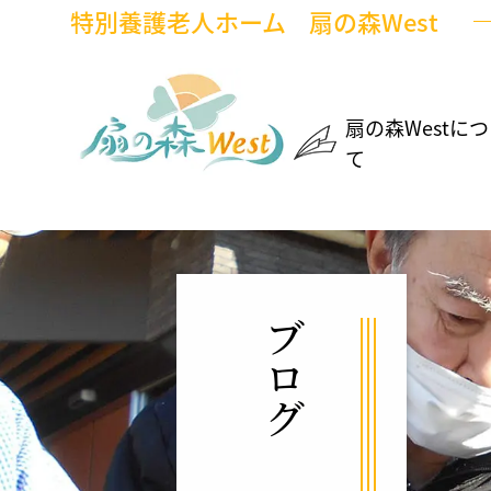
特別養護老人ホーム
扇の森West
扇の森Westに
て
ブログ