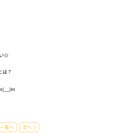
い☆
とは？
__)m
一覧へ
次へ