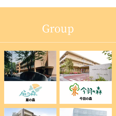
Group
今羽の森
扇の森