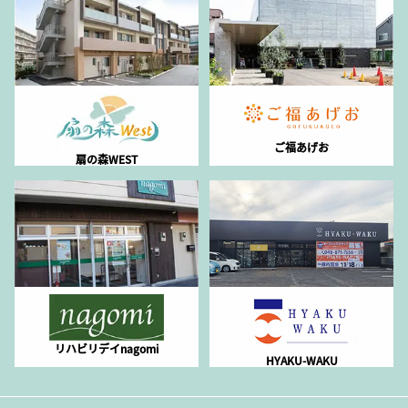
ご福あげお
扇の森WEST
リハビリデイnagomi
HYAKU-WAKU