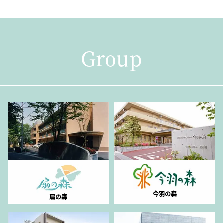
Group
今羽の森
扇の森