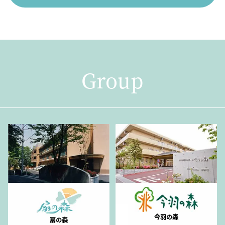
Group
今羽の森
扇の森