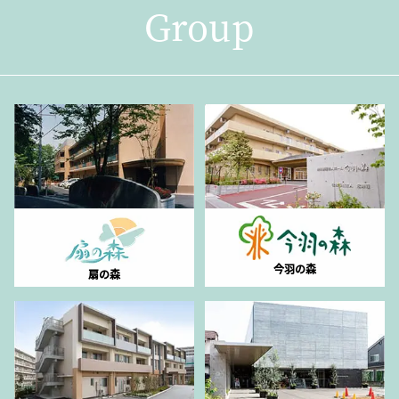
Group
今羽の森
扇の森