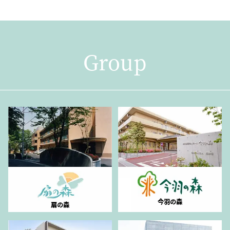
Group
今羽の森
扇の森