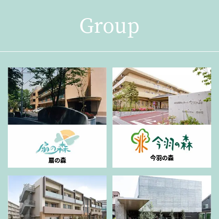
Group
今羽の森
扇の森