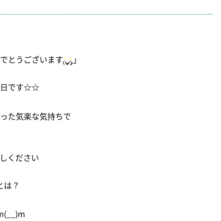
でとうございます
」
日です☆☆
った気楽な気持ちで
越しください
とは？
__)m