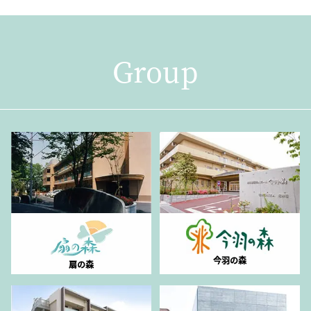
Group
今羽の森
扇の森