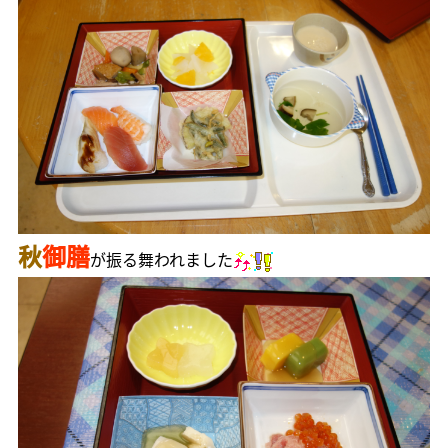
秋
御
膳
が振る舞われました